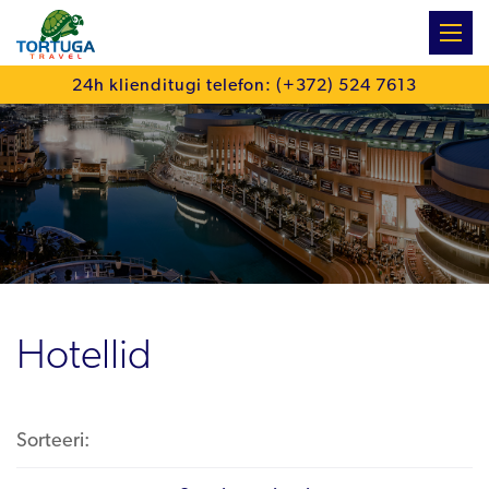
:
24h klienditugi telefon: (+372) 524 7613
Hotellid
Sorteeri: