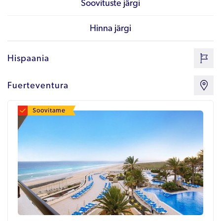
Soovituste järgi
Hinna järgi
Hispaania
Fuerteventura
Soovitame