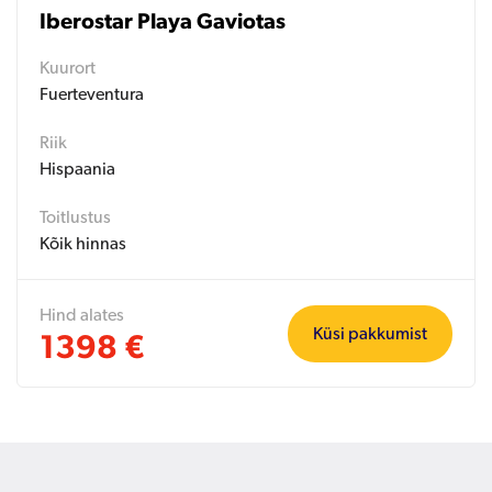
Iberostar Playa Gaviotas
Kuurort
Fuerteventura
Riik
Hispaania
Toitlustus
Kõik hinnas
Hind alates
Küsi pakkumist
1398 €