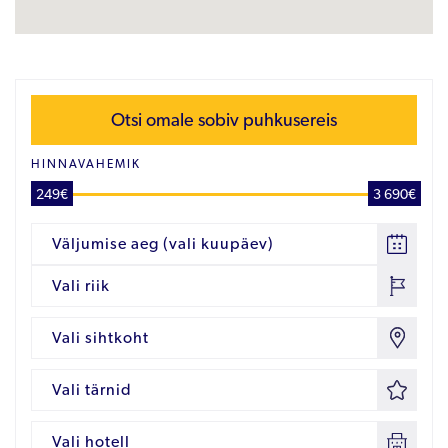
Otsi omale sobiv puhkusereis
HINNAVAHEMIK
249€
3 690€
Väljumise aeg (vali kuupäev)
Vali riik
Vali sihtkoht
Vali tärnid
Vali hotell