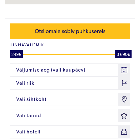
Otsi omale sobiv puhkusereis
HINNAVAHEMIK
249€
3 690€
Väljumise aeg (vali kuupäev)
Vali riik
Vali sihtkoht
Vali tärnid
Vali hotell