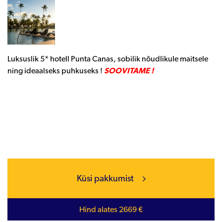
Luksuslik 5* hotell Punta Canas, sobilik nõudlikule maitsele
ning ideaalseks puhkuseks !
SOOVITAME !
Küsi pakkumist
Hind alates 2669 €