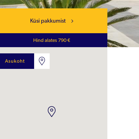
Küsi pakkumist
Hind alates 790 €
Asukoht