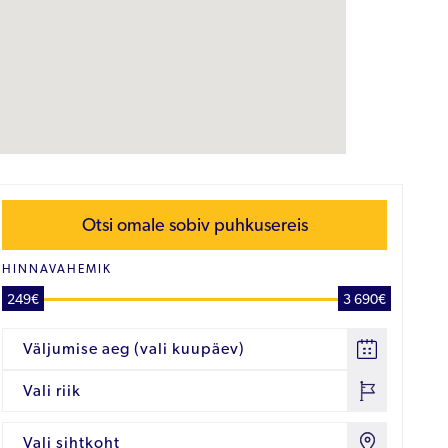
Otsi omale sobiv puhkusereis
HINNAVAHEMIK
249€
3 690€
Väljumise aeg (vali kuupäev)
Vali riik
Vali sihtkoht