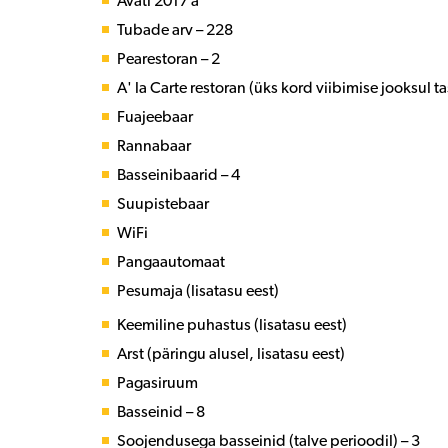
Avati 2017 a
Tubade arv – 228
Pearestoran – 2
A' la Carte restoran (üks kord viibimise jooksul ta
Fuajeebaar
Rannabaar
Basseinibaarid – 4
Suupistebaar
WiFi
Pangaautomaat
Pesumaja (lisatasu eest)
Keemiline puhastus (lisatasu eest)
Arst (päringu alusel, lisatasu eest)
Pagasiruum
Basseinid – 8
Soojendusega basseinid (talve perioodil) – 3