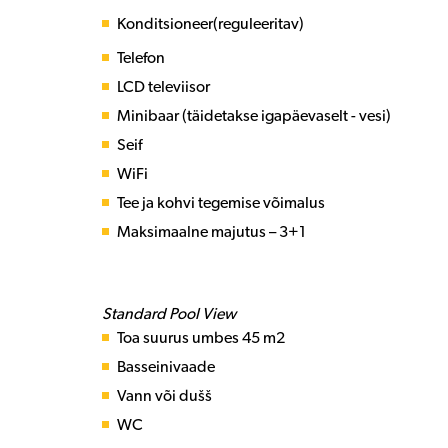
Konditsioneer(reguleeritav)
Telefon
LCD televiisor
Minibaar (täidetakse igapäevaselt - vesi)
Seif
WiFi
Tee ja kohvi tegemise võimalus
Maksimaalne majutus – 3+1
Standard Pool View
Toa suurus umbes 45 m2
Basseinivaade
Vann või dušš
WC