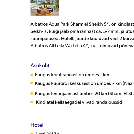
Albatros Aqua Park Sharm el Sheikh 5*, on kindlast
Seikh-is, kuigi jääb oma rannast ca. 5-7 min. jalu
suurepärased. Hotelli juurde kuuluvad veel 2 kõrva
Albatros Alf Leila Wa Leila 4*, kus toimuvad põn
Asukoht
Kaugus korallrannast on umbes 1 km
Kaugus kuurordi keskusest on umbes 7 km (Naa
Kaugus lennujaamast umbes 20 km (Sharm El Sh
Kindlatel kellaaegadel viivad randa bussid
Hotell