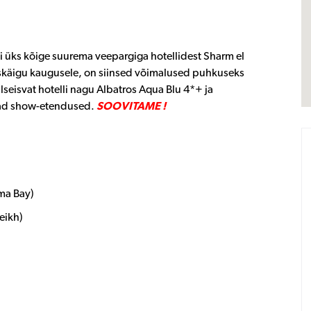
i üks kõige suurema veepargiga hotellidest Sharm el
tuskäigu kaugusele, on siinsed võimalused puhkuseks
lseisvat hotelli nagu Albatros Aqua Blu 4*+ ja
evad show-etendused.
SOOVITAME !
ma Bay)
eikh)