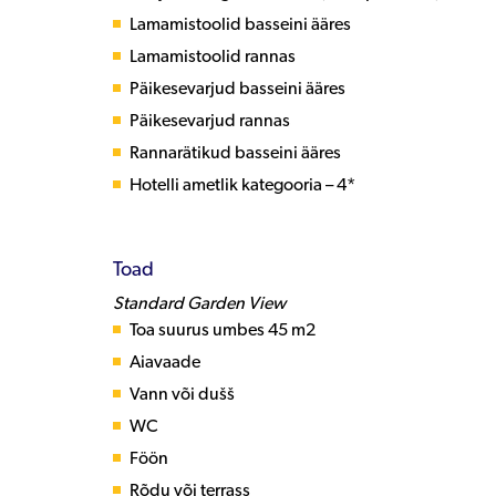
Lamamistoolid basseini ääres
Lamamistoolid rannas
Päikesevarjud basseini ääres
Päikesevarjud rannas
Rannarätikud basseini ääres
Hotelli ametlik kategooria – 4*
Toad
Standard Garden View
Toa suurus umbes 45 m2
Aiavaade
Vann või dušš
WC
Föön
Rõdu või terrass