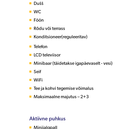
Dušš
WC
Föön
Rõdu või terrass
Konditsioneer(reguleeritav)
Telefon
LCD televiisor
Minibaar (täidetakse igapäevaselt - vesi)
Seif
WiFi
Tee ja kohvi tegemise võimalus
Maksimaalne majutus – 2+3
Aktiivne puhkus
Minijalgpall