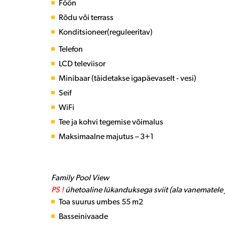
Föön
Rõdu või terrass
Konditsioneer(reguleeritav)
Telefon
LCD televiisor
Minibaar (täidetakse igapäevaselt - vesi)
Seif
WiFi
Tee ja kohvi tegemise võimalus
Maksimaalne majutus – 3+1
Family Pool View
PS !
ühetoaline lükanduksega sviit (ala vanematele j
Toa suurus umbes 55 m2
Basseinivaade