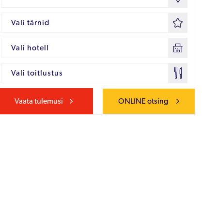
Vali tärnid
Vali hotell
Vali toitlustus
Vaata tulemusi
ONLINE otsing