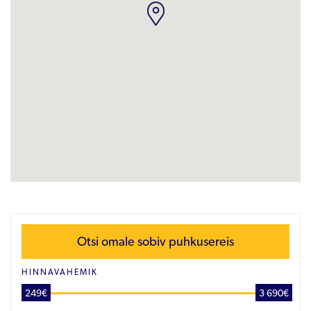
Otsi omale sobiv puhkusereis
HINNAVAHEMIK
249€
3 690€