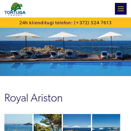
:
24h klienditugi telefon: (+372) 524 7613
Royal Ariston