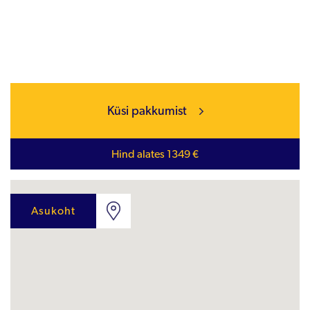
Küsi pakkumist
Hind alates 1349 €
Asukoht