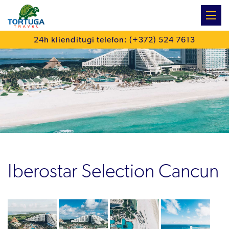
:
24h klienditugi telefon: (+372) 524 7613
Iberostar Selection Cancun