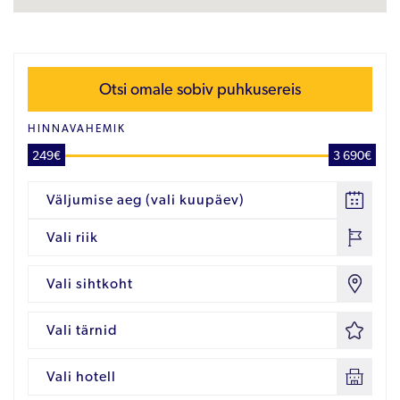
Otsi omale sobiv puhkusereis
HINNAVAHEMIK
249€
3 690€
Väljumise aeg (vali kuupäev)
Vali riik
Vali sihtkoht
Vali tärnid
Vali hotell