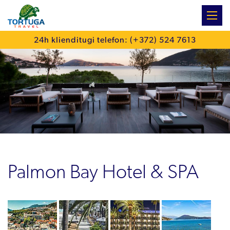
:
24h klienditugi telefon: (+372) 524 7613
Palmon Bay Hotel & SPA