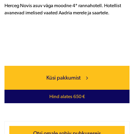
Herceg Novis asuv väga moodne 4* rannahotell. Hotellist
avanevad imelised vaated Aadria merele ja saartele.
Küsi pakkumist
Hind alates 650 €
Otsi omale sobiv puhkusereis