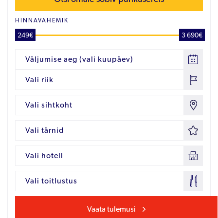
HINNAVAHEMIK
249€
3 690€
Väljumise aeg (vali kuupäev)
Vali riik
Vali sihtkoht
Vali tärnid
Vali hotell
Vali toitlustus
Vaata tulemusi