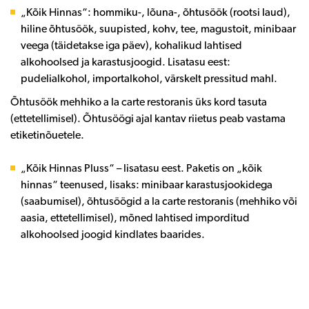
„Kõik Hinnas“: hommiku-, lõuna-, õhtusöök (rootsi laud),
hiline õhtusöök, suupisted, kohv, tee, magustoit, minibaar
veega (täidetakse iga päev), kohalikud lahtised
alkohoolsed ja karastusjoogid. Lisatasu eest:
pudelialkohol, importalkohol, värskelt pressitud mahl.
Õhtusöök mehhiko a la carte restoranis üks kord tasuta
(ettetellimisel). Õhtusöögi ajal kantav riietus peab vastama
etiketinõuetele.
„Kõik Hinnas Pluss“ – lisatasu eest. Paketis on „kõik
hinnas“ teenused, lisaks: minibaar karastusjookidega
(saabumisel), õhtusöögid a la carte restoranis (mehhiko või
aasia, ettetellimisel), mõned lahtised imporditud
alkohoolsed joogid kindlates baarides.