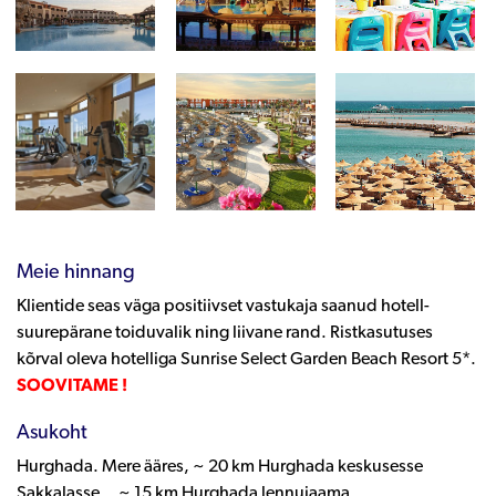
Meie hinnang
Klientide seas väga positiivset vastukaja saanud hotell-
suurepärane toiduvalik ning liivane rand. Ristkasutuses
kõrval oleva hotelliga Sunrise Select Garden Beach Resort 5*.
SOOVITAME !
Asukoht
Hurghada. Mere ääres, ~ 20 km Hurghada keskusesse
Sakkalasse, ~ 15 km Hurghada lennujaama.