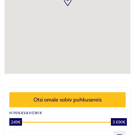
Otsi omale sobiv puhkusereis
HINNAVAHEMIK
249€
3 690€