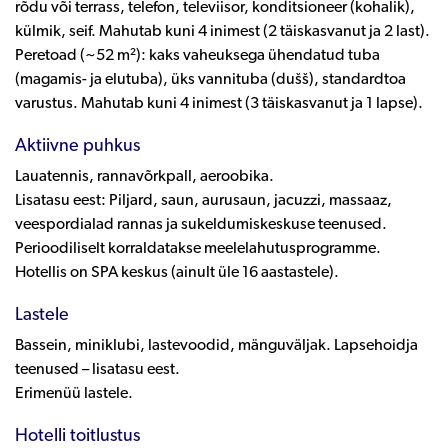
rõdu või terrass, telefon, televiisor, konditsioneer (kohalik),
külmik, seif. Mahutab kuni 4 inimest (2 täiskasvanut ja 2 last).
Peretoad (~52 m²): kaks vaheuksega ühendatud tuba
(magamis- ja elutuba), üks vannituba (dušš), standardtoa
varustus. Mahutab kuni 4 inimest (3 täiskasvanut ja 1 lapse).
Aktiivne puhkus
Lauatennis, rannavõrkpall, aeroobika.
Lisatasu eest: Piljard, saun, aurusaun, jacuzzi, massaaz,
veespordialad rannas ja sukeldumiskeskuse teenused.
Perioodiliselt korraldatakse meelelahutusprogramme.
Hotellis on SPA keskus (ainult üle 16 aastastele).
Lastele
Bassein, miniklubi, lastevoodid, mänguväljak. Lapsehoidja
teenused – lisatasu eest.
Erimenüü lastele.
Hotelli toitlustus