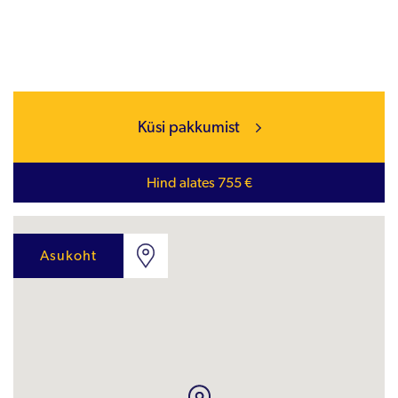
Küsi pakkumist
Hind alates 755 €
Asukoht