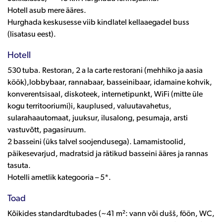
Hotell asub mere ääres.
Hurghada keskusesse viib kindlatel kellaaegadel buss
(lisatasu eest).
Hotell
530 tuba. Restoran, 2 a la carte restorani (mehhiko ja aasia
köök),lobbybaar, rannabaar, basseinibaar, idamaine kohvik,
konverentsisaal, diskoteek, internetipunkt, WiFi (mitte üle
kogu territooriumi)i, kauplused, valuutavahetus,
sularahaautomaat, juuksur, ilusalong, pesumaja, arsti
vastuvõtt, pagasiruum.
2 basseini (üks talvel soojendusega). Lamamistoolid,
päikesevarjud, madratsid ja rätikud basseini ääres ja rannas
tasuta.
Hotelli ametlik kategooria – 5*.
Toad
Kõikides standardtubades (~41 m²: vann või dušš, föön, WC,