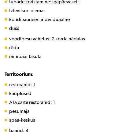
tubade koristamine: igapäevaselt
televiisor: olemas
konditsioneer: individuaalne
dušš
voodipesu vahetus: 2 korda nädalas
rõdu
minibaar tasuta
Territoorium:
restoranid: 1
kauplused
A la carte restoranid: 1
pesumaja
spaa-keskus
baarid: 8