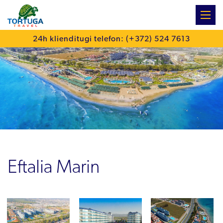
:
24h klienditugi telefon: (+372) 524 7613
Eftalia Marin