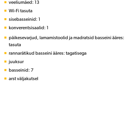
veeliumäed: 13
Wi-Fi tasuta
sisebasseinid: 1
konverentsisaalid: 1
päikesevarjud, lamamistoolid ja madratsid basseini ääres:
tasuta
rannarätikud basseini ääres: tagatisega
juuksur
basseinid: 7
arst väljakutsel