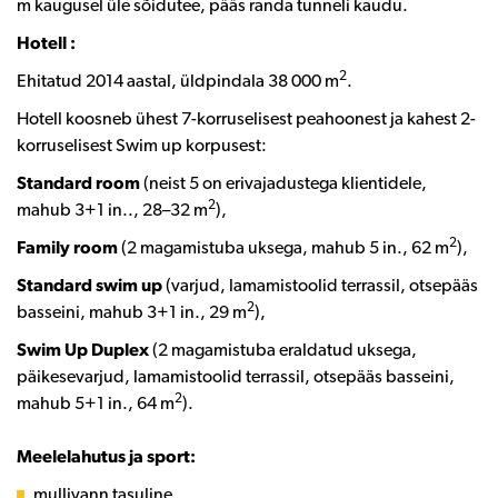
m kaugusel üle sõidutee, pääs randa tunneli kaudu.
Hotell :
2
Ehitatud 2014 aastal, üldpindala 38 000 m
.
Hotell koosneb ühest 7-korruselisest peahoonest ja kahest 2-
korruselisest Swim up korpusest:
Standard room
(neist 5 on erivajadustega klientidele,
2
mahub 3+1 in.., 28–32 m
),
2
Family room
(2 magamistuba uksega, mahub 5 in., 62 m
),
Standard swim up
(varjud, lamamistoolid terrassil, otsepääs
2
basseini, mahub 3+1 in., 29 m
),
Swim Up Duplex
(2 magamistuba eraldatud uksega,
päikesevarjud, lamamistoolid terrassil, otsepääs basseini,
2
mahub 5+1 in., 64 m
).
Meelelahutus ja sport:
mullivann tasuline