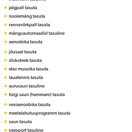
jalgpall tasuta
noolemäng tasuta
rannavõrkpall tasuta
mänguautomaadid tasuline
aeroobika tasuta
jõusaal tasuta
diskoteek tasuta
elav muusika tasuta
lauatennis tasuta
aurusaun tasuline
türgi saun (hammam) tasuta
vesiaeroobika tasuta
meelelahutusprogramm tasuta
saun tasuta
veesport tasuline