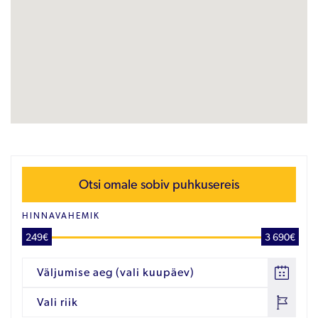
Otsi omale sobiv puhkusereis
HINNAVAHEMIK
249€
3 690€
Väljumise aeg (vali kuupäev)
Vali riik