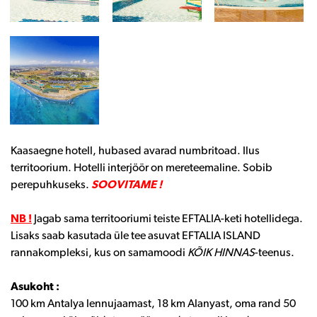
Kaasaegne hotell, hubased avarad numbritoad. Ilus
territoorium. Hotelli interjöör on mereteemaline. Sobib
perepuhkuseks.
SOOVITAME !
NB !
Jagab sama territooriumi teiste EFTALIA-keti hotellidega.
Lisaks saab kasutada üle tee asuvat EFTALIA ISLAND
rannakompleksi, kus on samamoodi
KÕIK HINNAS
-teenus.
Asukoht :
100 km Antalya lennujaamast, 18 km Alanyast, oma rand 50