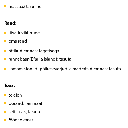
massaaž tasuline
Rand:
liiva-kiviklibune
oma rand
rätikud rannas: tagatisega
rannabaar (Eftalia Island): tasuta
Lamamistoolid, päikesevarjud ja madratsid rannas: tasuta
Toas:
telefon
põrand: laminaat
seif: toas, tasuta
föön: olemas