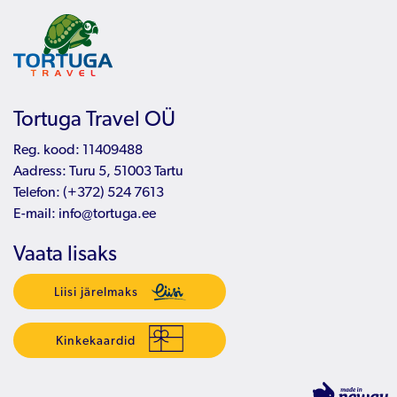
Tortuga Travel OÜ
Reg. kood: 11409488
Aadress: Turu 5, 51003 Tartu
Telefon:
(+372) 524 7613
E-mail:
info@tortuga.ee
Vaata lisaks
Liisi järelmaks
Kinkekaardid