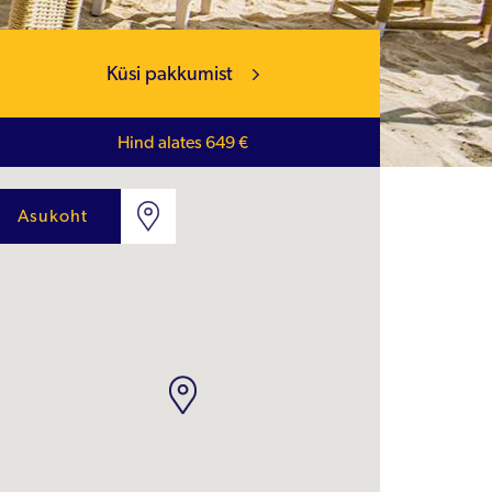
Küsi pakkumist
Hind alates 649 €
Asukoht