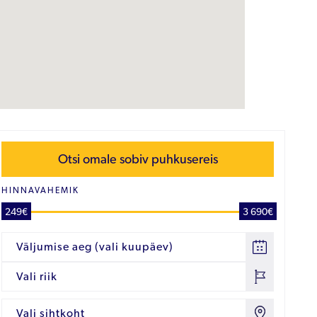
Otsi omale sobiv puhkusereis
HINNAVAHEMIK
249€
3 690€
Väljumise aeg (vali kuupäev)
Vali riik
Vali sihtkoht