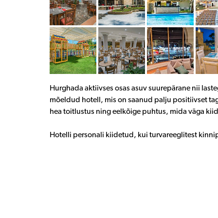
Hurghada aktiivses osas asuv suurepärane nii laste
mõeldud hotell, mis on saanud palju positiivset ta
hea toitlustus ning eelkõige puhtus, mida väga kii
Hotelli personali kiidetud, kui turvareeglitest kinni