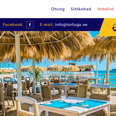
Otsing
Sihtkohad
Hotellid
Facebook
E-mail:
info@tortuga.ee