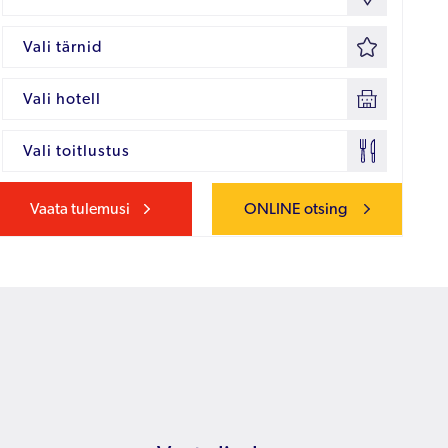
Vali tärnid
Vali hotell
Vali toitlustus
Vaata tulemusi
ONLINE otsing