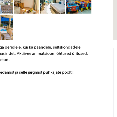
ga peredele, kui ka paaridele, seltskondadele
gasisidet. Aktiivne animatsioon, õhtused üritused,
detud.
pidamist ja selle järgmist puhkajate poolt !