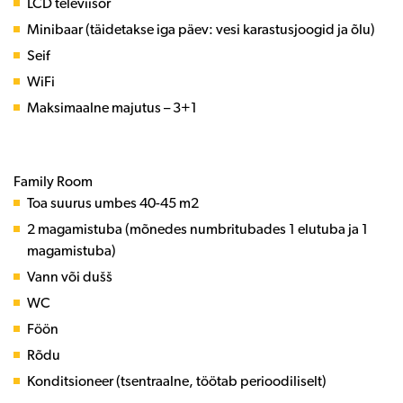
LCD televiisor
Minibaar (täidetakse iga päev: vesi karastusjoogid ja õlu)
Seif
WiFi
Maksimaalne majutus – 3+1
Family Room
Toa suurus umbes 40-45 m2
2 magamistuba (mõnedes numbritubades 1 elutuba ja 1
magamistuba)
Vann või dušš
WC
Föön
Rõdu
Konditsioneer (tsentraalne, töötab perioodiliselt)