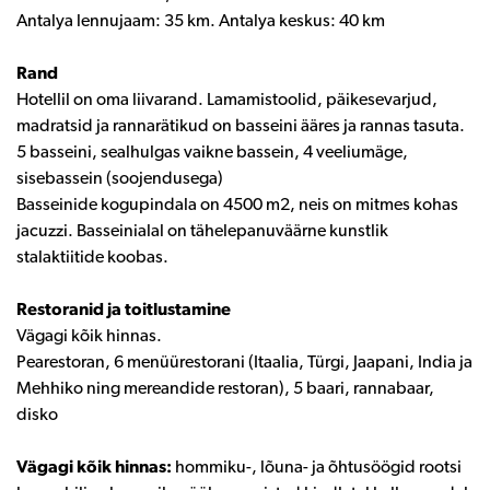
Antalya lennujaam: 35 km. Antalya keskus: 40 km
Rand
Hotellil on oma liivarand. Lamamistoolid, päikesevarjud,
madratsid ja rannarätikud on basseini ääres ja rannas tasuta.
5 basseini, sealhulgas vaikne bassein, 4 veeliumäge,
sisebassein (soojendusega)
Basseinide kogupindala on 4500 m2, neis on mitmes kohas
jacuzzi. Basseinialal on tähelepanuväärne kunstlik
stalaktiitide koobas.
Restoranid ja toitlustamine
Vägagi kõik hinnas.
Pearestoran, 6 menüürestorani (Itaalia, Türgi, Jaapani, India ja
Mehhiko ning mereandide restoran), 5 baari, rannabaar,
disko
Vägagi kõik hinnas:
hommiku-, lõuna- ja õhtusöögid rootsi