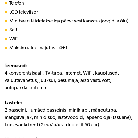
Telefon
LCD televiisor
Minibaar (täidetakse iga päev: vesi karastusjoogid ja õlu)
Seif
WiFi
Maksimaalne majutus – 4+1
Teenused:
4 konverentsisaali, TV-tuba, internet, WiFi, kauplused,
valuutavahetus, juuksur, pesumaja, arsti vastuvõtt,
autoparkla, autorent
Lastele:
2 basseini, liumäed basseinis, miniklubi, mängutuba,
mänguväljak, minidisko, lastevoodid, lapsehoidja (tasuline),
lapsevankri rent (2 eur/päev, deposiit 50 eur)