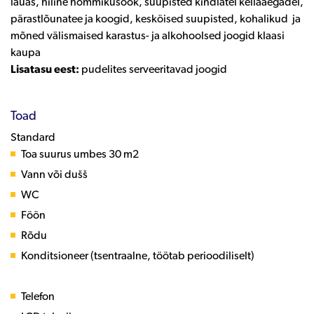
lauas, hiline hommikusöök, suupisted kindlatel kellaaegadel,
pärastlõunatee ja koogid, kesköised suupisted, kohalikud ja
mõned välismaised karastus- ja alkohoolsed joogid klaasi
kaupa
Lisatasu eest:
pudelites serveeritavad joogid
Toad
Standard
Toa suurus umbes 30 m2
Vann või dušš
WC
Föön
Rõdu
Konditsioneer (tsentraalne, töötab perioodiliselt)
Telefon