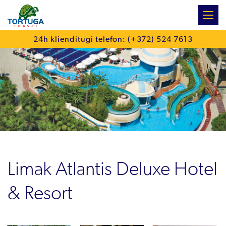
:
24h klienditugi telefon: (+372) 524 7613
Limak Atlantis Deluxe Hotel
& Resort