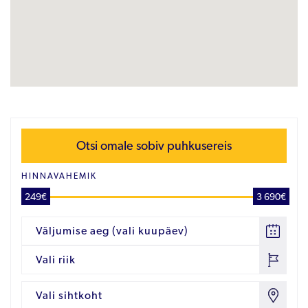
Otsi omale sobiv puhkusereis
HINNAVAHEMIK
249€
3 690€
Väljumise aeg (vali kuupäev)
Vali riik
Vali sihtkoht