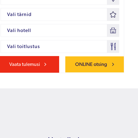
Vali tärnid
Vali hotell
Vali toitlustus
Vaata tulemusi
ONLINE otsing