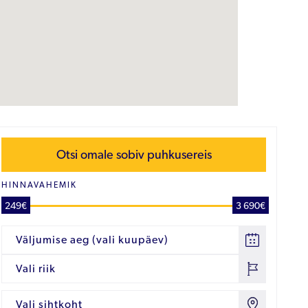
Otsi omale sobiv puhkusereis
HINNAVAHEMIK
249€
3 690€
Väljumise aeg (vali kuupäev)
Vali riik
Vali sihtkoht