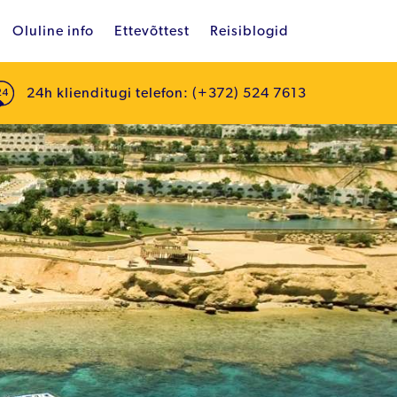
Oluline info
Ettevõttest
Reisiblogid
24h klienditugi telefon: (+372) 524 7613