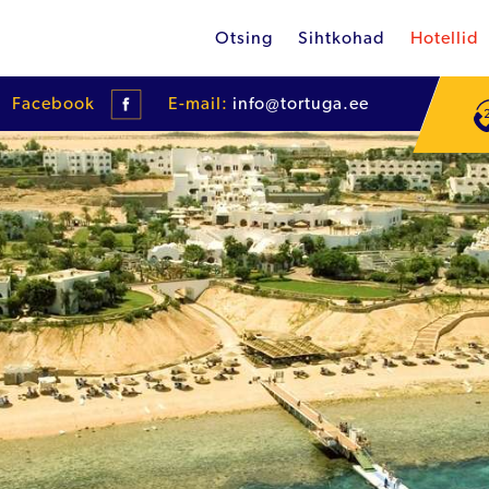
Otsing
Sihtkohad
Hotellid
Facebook
E-mail:
info@tortuga.ee