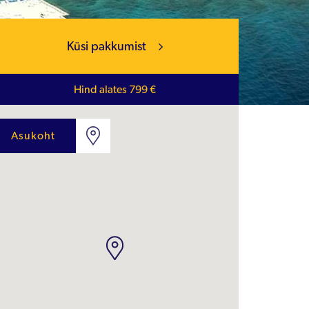
Küsi pakkumist
Hind alates 799 €
Asukoht