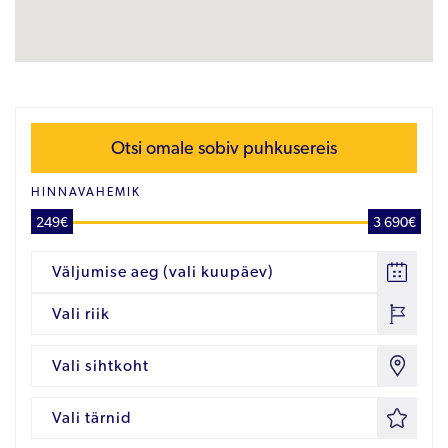
Otsi omale sobiv puhkusereis
HINNAVAHEMIK
249€
3 690€
Väljumise aeg (vali kuupäev)
Vali riik
Vali sihtkoht
Vali tärnid