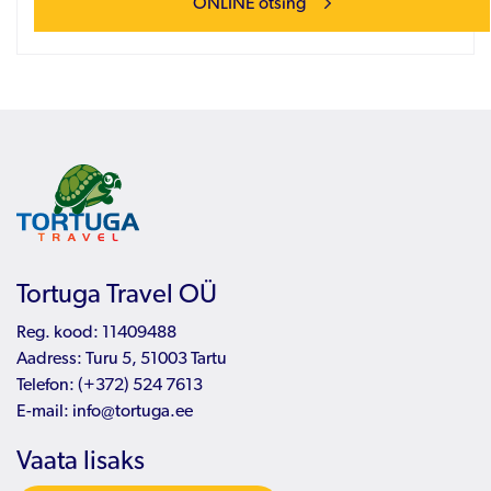
ONLINE otsing
Tortuga Travel OÜ
Reg. kood: 11409488
Aadress: Turu 5, 51003 Tartu
Telefon:
(+372) 524 7613
E-mail:
info@tortuga.ee
Vaata lisaks