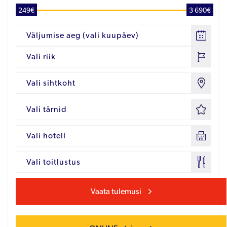
249€
3 690€
Väljumise aeg (vali kuupäev)
Vali riik
Vali sihtkoht
Vali tärnid
Vali hotell
Vali toitlustus
Vaata tulemusi