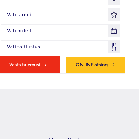
Vali tärnid
Vali hotell
Vali toitlustus
Vaata tulemusi
ONLINE otsing