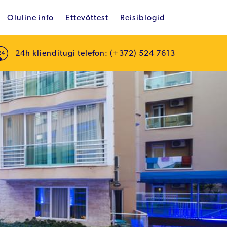
Oluline info
Ettevõttest
Reisiblogid
24h klienditugi telefon: (+372) 524 7613