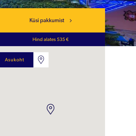
Küsi pakkumist
Hind alates 535 €
Asukoht