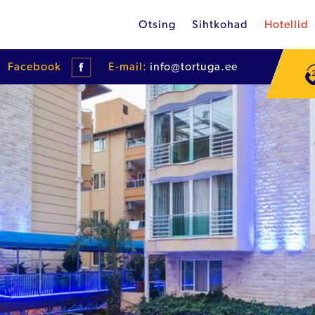
Otsing
Sihtkohad
Hotellid
Facebook
E-mail:
info@tortuga.ee