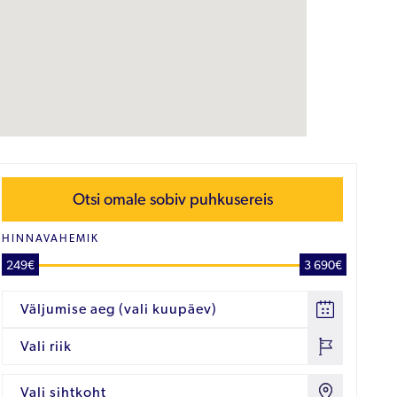
Otsi omale sobiv puhkusereis
HINNAVAHEMIK
249€
3 690€
Väljumise aeg (vali kuupäev)
Vali riik
Vali sihtkoht