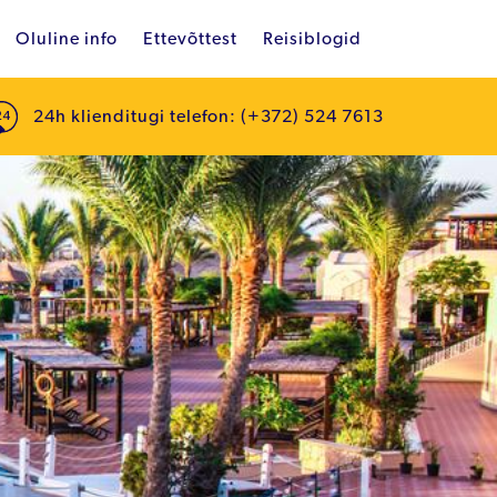
Oluline info
Ettevõttest
Reisiblogid
24h klienditugi telefon: (+372) 524 7613