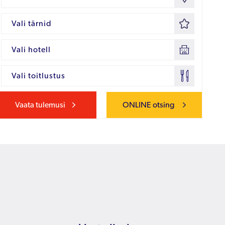
Vali tärnid
Vali hotell
Vali toitlustus
Vaata tulemusi
ONLINE otsing