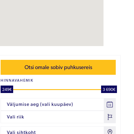
Otsi omale sobiv puhkusereis
HINNAVAHEMIK
249€
3 690€
Väljumise aeg (vali kuupäev)
Vali riik
Vali sihtkoht