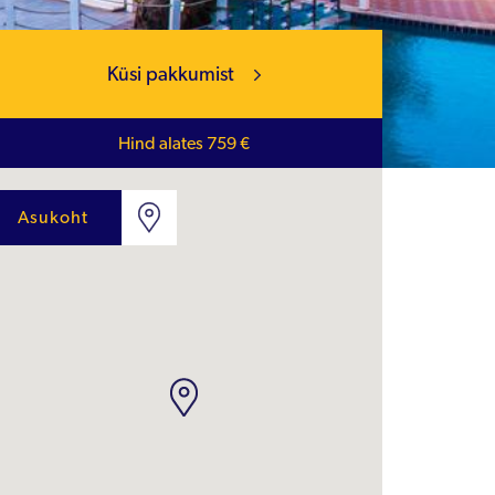
Küsi pakkumist
Hind alates 759 €
Asukoht