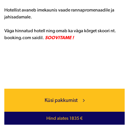
Hotellist avaneb imekaunis vaade rannapromenaadile ja
jahisadamale.
Väga hinnatud hotell ning omab ka väga kõrget skoori nt.
booking.com saidil.
SOOVITAME !
Küsi pakkumist
Hind alates 1835 €