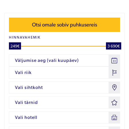
Otsi omale sobiv puhkusereis
HINNAVAHEMIK
249€
3 690€
Väljumise aeg (vali kuupäev)
Vali riik
Vali sihtkoht
Vali tärnid
Vali hotell