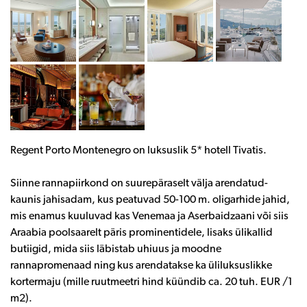
Regent Porto Montenegro on luksuslik 5* hotell Tivatis.
Siinne rannapiirkond on suurepäraselt välja arendatud-
kaunis jahisadam, kus peatuvad 50-100 m. oligarhide jahid,
mis enamus kuuluvad kas Venemaa ja Aserbaidzaani või siis
Araabia poolsaarelt päris prominentidele, lisaks ülikallid
butiigid, mida siis läbistab uhiuus ja moodne
rannapromenaad ning kus arendatakse ka üliluksuslikke
kortermaju (mille ruutmeetri hind küündib ca. 20 tuh. EUR /1
m2).