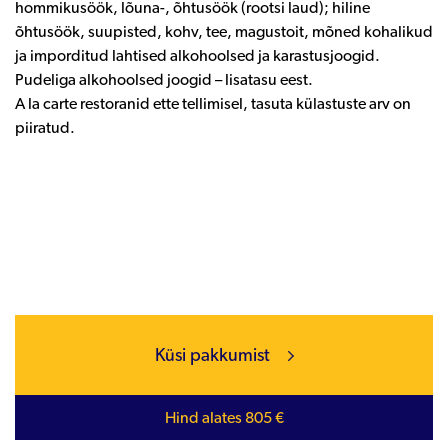
hommikusöök, lõuna-, õhtusöök (rootsi laud); hiline
õhtusöök, suupisted, kohv, tee, magustoit, mõned kohalikud
ja imporditud lahtised alkohoolsed ja karastusjoogid.
Pudeliga alkohoolsed joogid – lisatasu eest.
A la carte restoranid ette tellimisel, tasuta külastuste arv on
piiratud.
Küsi pakkumist
Hind alates 805 €