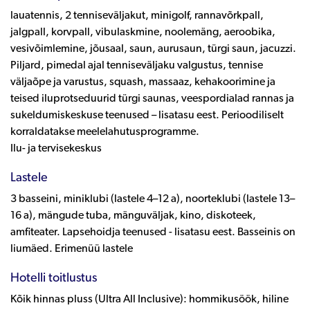
lauatennis, 2 tenniseväljakut, minigolf, rannavõrkpall,
jalgpall, korvpall, vibulaskmine, noolemäng, aeroobika,
vesivõimlemine, jõusaal, saun, aurusaun, türgi saun, jacuzzi.
Piljard, pimedal ajal tenniseväljaku valgustus, tennise
väljaõpe ja varustus, squash, massaaz, kehakoorimine ja
teised iluprotseduurid türgi saunas, veespordialad rannas ja
sukeldumiskeskuse teenused – lisatasu eest. Perioodiliselt
korraldatakse meelelahutusprogramme.
Ilu- ja tervisekeskus
Lastele
3 basseini, miniklubi (lastele 4–12 a), noorteklubi (lastele 13–
16 a), mängude tuba, mänguväljak, kino, diskoteek,
amfiteater. Lapsehoidja teenused - lisatasu eest. Basseinis on
liumäed. Erimenüü lastele
Hotelli toitlustus
Kõik hinnas pluss (Ultra All Inclusive): hommikusöök, hiline