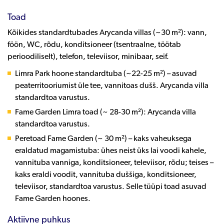
Toad
Kõikides standardtubades Arycanda villas (~30 m²): vann,
föön, WC, rõdu, konditsioneer (tsentraalne, töötab
perioodiliselt), telefon, televiisor, minibaar, seif.
Limra Park hoone standardtuba (~22-25 m²) – asuvad
peaterritooriumist üle tee, vannitoas dušš. Arycanda villa
standardtoa varustus.
Fame Garden Limra toad (~ 28-30 m²): Arycanda villa
standardtoa varustus.
Peretoad Fame Garden (~ 30 m²) – kaks vaheuksega
eraldatud magamistuba: ühes neist üks lai voodi kahele,
vannituba vanniga, konditsioneer, televiisor, rõdu; teises –
kaks eraldi voodit, vannituba duššiga, konditsioneer,
televiisor, standardtoa varustus. Selle tüüpi toad asuvad
Fame Garden hoones.
Aktiivne puhkus