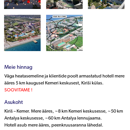
Meie hinnag
Väga heatasemeline ja klientide poolt armastatud hotell mere
ääres 5 km kaugusel Kemeri keskusest, Kiriši külas.
SOOVITAME !
Asukoht
Kiriš – Kemer. Mere ääres, ~8 km Kemeri keskusesse, ~50 km
Antalya keskusesse, ~60 km Antalya lennujaama.
Hotell asub mere ääres, peenkruusaranna lähedal.