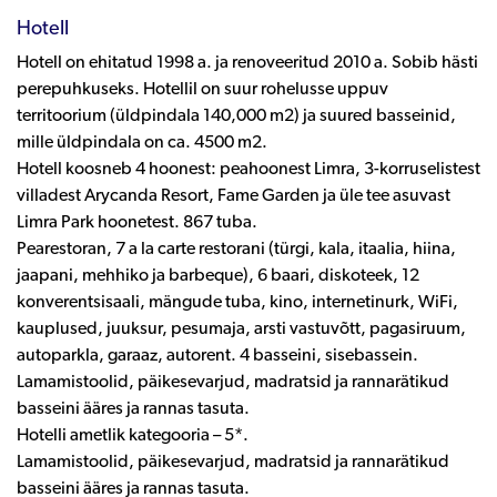
Hotell
Hotell on ehitatud 1998 a. ja renoveeritud 2010 a. Sobib hästi
perepuhkuseks. Hotellil on suur rohelusse uppuv
territoorium (üldpindala 140,000 m2) ja suured basseinid,
mille üldpindala on ca. 4500 m2.
Hotell koosneb 4 hoonest: peahoonest Limra, 3-korruselistest
villadest Arycanda Resort, Fame Garden ja üle tee asuvast
Limra Park hoonetest. 867 tuba.
Pearestoran, 7 a la carte restorani (türgi, kala, itaalia, hiina,
jaapani, mehhiko ja barbeque), 6 baari, diskoteek, 12
konverentsisaali, mängude tuba, kino, internetinurk, WiFi,
kauplused, juuksur, pesumaja, arsti vastuvõtt, pagasiruum,
autoparkla, garaaz, autorent. 4 basseini, sisebassein.
Lamamistoolid, päikesevarjud, madratsid ja rannarätikud
basseini ääres ja rannas tasuta.
Hotelli ametlik kategooria – 5*.
Lamamistoolid, päikesevarjud, madratsid ja rannarätikud
basseini ääres ja rannas tasuta.