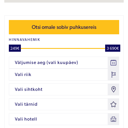
Otsi omale sobiv puhkusereis
HINNAVAHEMIK
249€
3 690€
Väljumise aeg (vali kuupäev)
Vali riik
Vali sihtkoht
Vali tärnid
Vali hotell