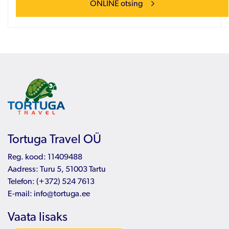
ONLINE otsing
Tortuga Travel OÜ
Reg. kood: 11409488
Aadress: Turu 5, 51003 Tartu
Telefon:
(+372) 524 7613
E-mail:
info@tortuga.ee
Vaata lisaks