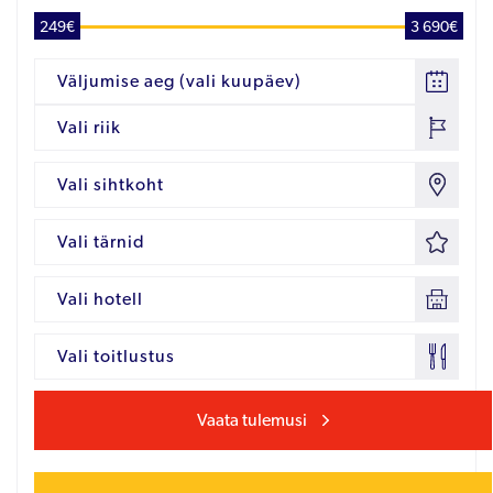
249€
3 690€
Väljumise aeg (vali kuupäev)
Vali riik
Vali sihtkoht
Vali tärnid
Vali hotell
Vali toitlustus
Vaata tulemusi