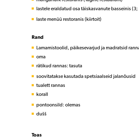
lastele eraldatud osa täiskasvanute basseinis (3
laste menüü restoranis (kiirtoit)
Rand
Lamamistoolid, päikesevarjud ja madratsid ranna
oma
rätikud rannas: tasuta
soovitatakse kasutada spetsiaalseid jalanõusid
tualett rannas
korall
pontoonsild: olemas
dušš
Toas