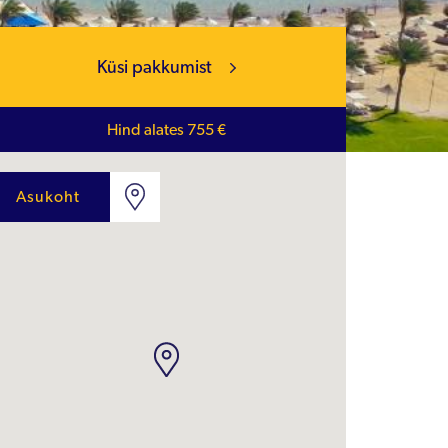
Küsi pakkumist
Hind alates 755 €
Asukoht