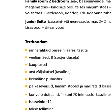
Family room 2 bedroom
(aia-, basseinivaade, m
magamistoas – king size bed, teises magamistoas –
või terrass. Garderoob, koridor, 1 dušiga vannitub
Junior Suite
(basseini- või merevaade, max 2+2 in.,
Lisavoodi – diivanvoodi.
Territoorium
rannarätikud basseini ääres: tasuta
veeliumäed: 8 (soojenduseta)
kauplused
arst väljakutsel (tasuline)
keemiline puhastus
päikesevarjud, lamamistoolid ja madratsid bassei
konverentsisaalid: 1 (kuni 70 inimesele, tasuline)
basseinid: 12
takso tellimine