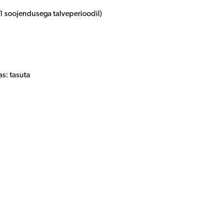
; 1 soojendusega talveperioodil)
s: tasuta