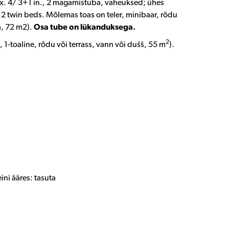
ax. 4/ 3+1 in., 2 magamistuba, vaheuksed; ühes
 2 twin beds. Mõlemas toas on teler, minibaar, rõdu
a, 72 m2).
Osa
tube on lükanduksega.
2
 1-toaline, rõdu või terrass, vann või dušš, 55 m
).
ni ääres: tasuta