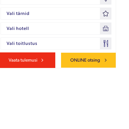
Vali tärnid
Vali hotell
Vali toitlustus
Vaata tulemusi
ONLINE otsing