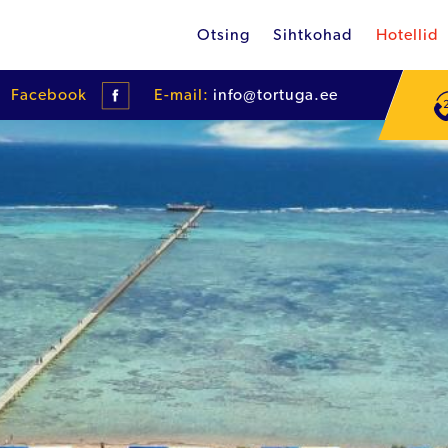
Otsing
Sihtkohad
Hotellid
Facebook
E-mail:
info@tortuga.ee