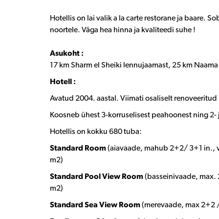
Hotellis on lai valik a la carte restorane ja baare. 
noortele. Väga hea hinna ja kvaliteedi suhe !
Asukoht :
17 km Sharm el Sheiki lennujaamast, 25 km Naama 
Hotell :
Avatud 2004. aastal. Viimati osaliselt renoveeritud
Koosneb ühest 3-korruselisest peahoonest ning 2- 
Hotellis on kokku 680 tuba:
Standard Room
(aiavaade, mahub 2+2/ 3+1 in., va
m2)
Standard Pool View Room
(basseinivaade, max. 2
m2)
Standard Sea View Room
(merevaade, max 2+2 / 