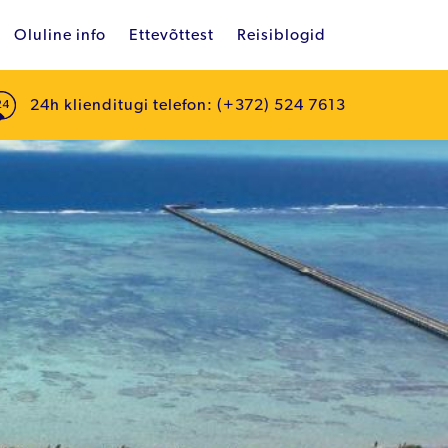
Oluline info
Ettevõttest
Reisiblogid
24h klienditugi telefon: (+372) 524 7613