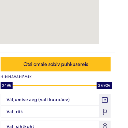
Otsi omale sobiv puhkusereis
HINNAVAHEMIK
249€
3 690€
Väljumise aeg (vali kuupäev)
Vali riik
Vali sihtkoht