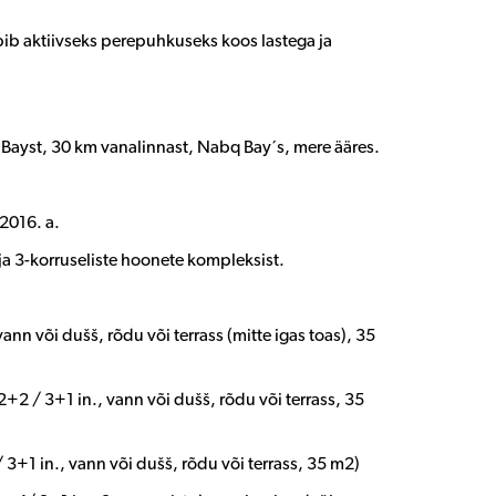
Sobib aktiivseks perepuhkuseks koos lastega ja
Bayst, 30 km vanalinnast, Nabq Bay´s, mere ääres.
 2016. a.
ja 3-korruseliste hoonete kompleksist.
nn või dušš, rõdu või terrass (mitte igas toas), 35
+2 / 3+1 in., vann või dušš, rõdu või terrass, 35
3+1 in., vann või dušš, rõdu või terrass, 35 m2)