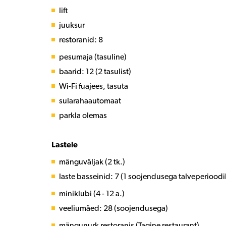
lift
juuksur
restoranid: 8
pesumaja (tasuline)
baarid: 12 (2 tasulist)
Wi-Fi fuajees, tasuta
sularahaautomaat
parkla olemas
Lastele
mänguväljak (2 tk.)
laste basseinid: 7 (1 soojendusega talveperioodi
miniklubi (4 - 12 a.)
veeliumäed: 28 (soojendusega)
mängunurk restoranis (Tagine restaurant)