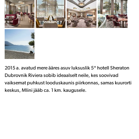
2015 a. avatud mere ääres asuv luksuslik 5* hotell Sheraton
Dubrovnik Riviera sobib ideaalselt neile, kes soovivad
vaiksemat puhkust looduskaunis piirkonnas, samas kuurorti
keskus, Mlini jääb ca. 1 km. kaugusele.