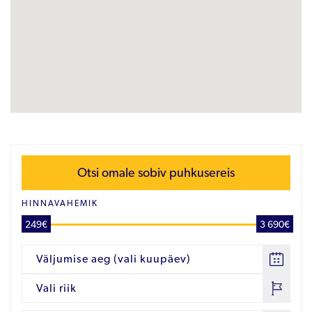
Otsi omale sobiv puhkusereis
HINNAVAHEMIK
249€
3 690€
Väljumise aeg (vali kuupäev)
Vali riik