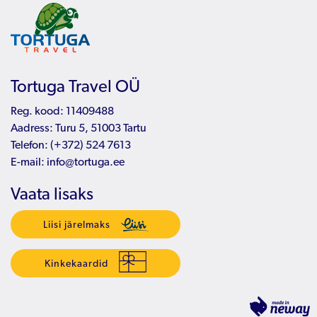
Tortuga Travel OÜ
Reg. kood: 11409488
Aadress: Turu 5, 51003 Tartu
Telefon:
(+372) 524 7613
E-mail:
info@tortuga.ee
Vaata lisaks
Liisi järelmaks
Kinkekaardid