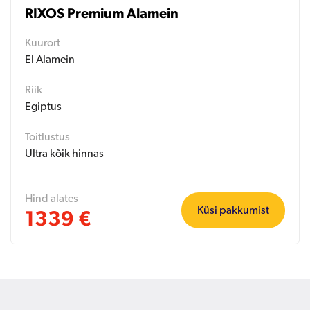
RIXOS Premium Alamein
Kuurort
El Alamein
Riik
Egiptus
Toitlustus
Ultra kõik hinnas
Hind alates
Küsi pakkumist
1339 €