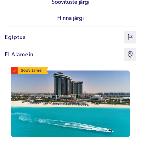
Soovituste järgi
Hinna järgi
Egiptus
El Alamein
Soovitame