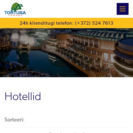
:
24h klienditugi telefon: (+372) 524 7613
Hotellid
Sorteeri: