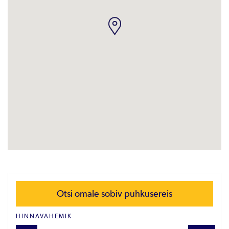
Otsi omale sobiv puhkusereis
HINNAVAHEMIK