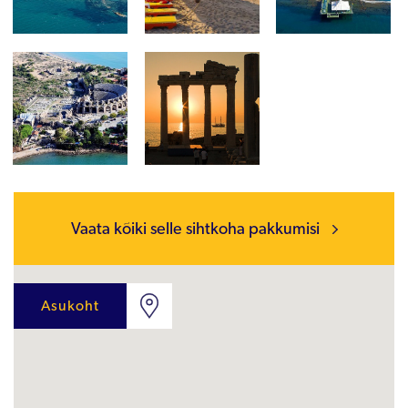
Vaata kõiki selle sihtkoha pakkumisi
Asukoht