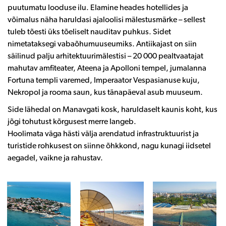
puutumatu looduse ilu. Elamine heades hotellides ja
võimalus näha haruldasi ajaloolisi mälestusmärke – sellest
tuleb tõesti üks tõeliselt nauditav puhkus. Sidet
nimetataksegi vabaõhumuuseumiks. Antiikajast on siin
säilinud palju arhitektuurimälestisi – 20 000 pealtvaatajat
mahutav amfiteater, Ateena ja Apolloni tempel, jumalanna
Fortuna templi varemed, Imperaator Vespasianuse kuju,
Nekropol ja rooma saun, kus tänapäeval asub muuseum.
Side lähedal on Manavgati kosk, haruldaselt kaunis koht, kus
jõgi tohutust kõrgusest merre langeb.
Hoolimata väga hästi välja arendatud infrastruktuurist ja
turistide rohkusest on siinne õhkkond, nagu kunagi iidsetel
aegadel, vaikne ja rahustav.