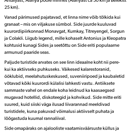
Antalyast, Alanya poole minnes (Alanyast ca 50 km ja Belekist
25 km).
Vanad pärimused pajatavad, et linna nime võib tõlkida kui
granaat – mis on viljakuse sümbol. Side juurde kuuluvad
kuurordipiirkonnad Monavgat, Kumkay, Titreyengel, Sorgun
ja Colakli. Liigub legend, mille kohaselt Antonius ja Kleopatra
kohtusid kunagi Sides ja seetõttu on Side eriti populaarne
armunud paaride seas.
Paljude turistide arvates on see linn ideaalne koht nii pere-
kui ka aktiivseks puhkuseks. Väikesed kalarestoranid,
ööklubid, meelahutuskeskused, suveniiripoed ja kaubaletid
võtavad kõiki kuurordi külalisi lahkesti vastu. Antiiksete
sammaste vahel on endale koha leidnud ka kaasaegsed
mugavad hotellid, diskoteegid ja kohvikud. Side mitte eriti
suured, kuid siiski väga ilusad liivarannad meeldivad
turistidele, kuna pakuvad võimalusi aktiivselt puhata ja
lõõgastuda kuumal rannaliival.
Side omapäraks on ajalooliste vaatamisväärsuste küllus ja