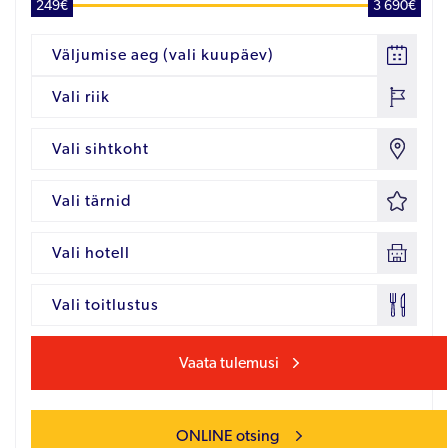
249€
3 690€
Väljumise aeg (vali kuupäev)
Vali riik
Vali sihtkoht
Vali tärnid
Vali hotell
Vali toitlustus
Vaata tulemusi
ONLINE otsing