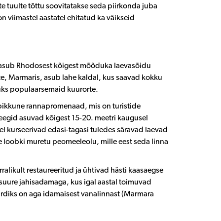
 tuulte tõttu soovitatakse seda piirkonda juba
n viimastel aastatel ehitatud ka väikseid
s asub Rhodosest kõigest mõõduka laevasõidu
te, Marmaris, asub lahe kaldal, kus saavad kokku
üks populaarsemaid kuurorte.
 pikkune rannapromenaad, mis on turistide
teegid asuvad kõigest 15-20. meetri kaugusel
hel kurseerivad edasi-tagasi tuledes säravad laevad
see loobki muretu peomeeleolu, mille eest seda linna
ralikult restaureeritud ja ühtivad hästi kaasaegse
 suure jahisadamaga, kus igal aastal toimuvad
ardiks on aga idamaisest vanalinnast (Marmara