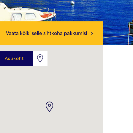
Vaata kõiki selle sihtkoha pakkumisi
Asukoht