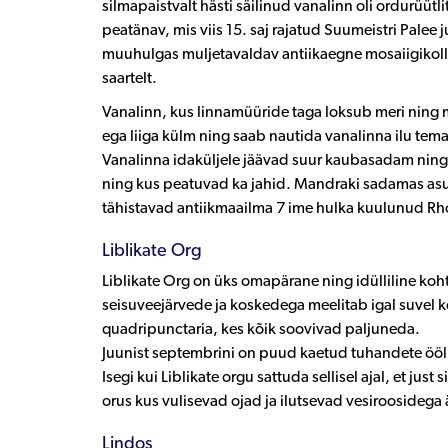
silmapaistvalt hästi säilinud vanalinn oli ordurüütli
peatänav, mis viis 15. saj rajatud Suumeistri Pal
muuhulgas muljetavaldav antiikaegne mosaiigikolle
saartelt.
Vanalinn, kus linnamüüride taga loksub meri ning m
ega liiga külm ning saab nautida vanalinna ilu tema 
Vanalinna idaküljele jäävad suur kaubasadam nin
ning kus peatuvad ka jahid. Mandraki sadamas asu
tähistavad antiikmaailma 7 ime hulka kuulunud Rh
Liblikate Org
Liblikate Org on üks omapärane ning idülliline koh
seisuveejärvede ja koskedega meelitab igal suvel k
quadripunctaria, kes kõik soovivad paljuneda.
Juunist septembrini on puud kaetud tuhandete ööl
Isegi kui Liblikate orgu sattuda sellisel ajal, et just s
orus kus vulisevad ojad ja ilutsevad vesiroosidega
Lindos