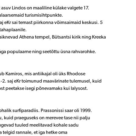
asuv Lindos on maaliline külake valgete 17.
ulaarsemaid turismisihtpunkte.
 saj eKr sai temast piirkonna võimsaimaid keskusi. 5
 tahaplaanile.
aiknevad Athena tempel, Bütsantsi kirik ning Kreeka
väga populaarne ning seetõttu üsna rahvarohke.
b Kamiros, mis antiikajal oli üks Rhodose
.-2. saj eKr toimunud maavärinate tulemusel, kuid
ost peetakse isegi põnevamaks kui Ialysost.
halik surfiparadiis. Prassonissi saar oli 1999.
 kuid praeguseks on merevee tase nii palju
Tugevad tuuled meelitavad kohale sadu
 telgid rannale, et iga hetke oma