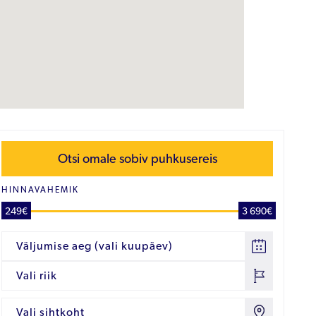
Otsi omale sobiv puhkusereis
HINNAVAHEMIK
249€
3 690€
Väljumise aeg (vali kuupäev)
Vali riik
Vali sihtkoht