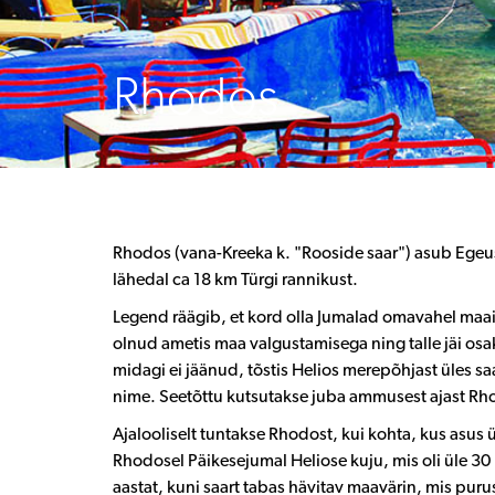
Rhodos
Rhodos (vana-Kreeka k. "Rooside saar") asub Egeu
lähedal ca 18 km Türgi rannikust.
Legend räägib, et kord olla Jumalad omavahel maai
olnud ametis maa valgustamisega ning talle jäi osak
midagi ei jäänud, tõstis Helios merepõhjast üles sa
nime. Seetõttu kutsutakse juba ammusest ajast Rho
Ajalooliselt tuntakse Rhodost, kui kohta, kus asus 
Rhodosel Päikesejumal Heliose kuju, mis oli üle 30
aastat, kuni saart tabas hävitav maavärin, mis purus