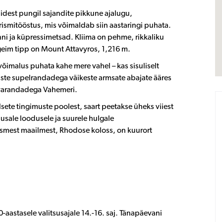
dest pungil sajandite pikkune ajalugu,
rismitööstus, mis võimaldab siin aastaringi puhata.
i ja küpressimetsad. Kliima on pehme, rikkaliku
geim tipp on Mount Attavyros, 1,216 m.
õimalus puhata kahe mere vahel – kas sisuliselt
uste supelrandadega väikeste armsate abajate ääres
 liivarandadega Vahemeri.
ete tingimuste poolest, saart peetakse üheks viiest
usale loodusele ja suurele hulgale
itsmest maailmest, Rhodose koloss, on kuurort
-aastasele valitsusajale 14.-16. saj. Tänapäevani