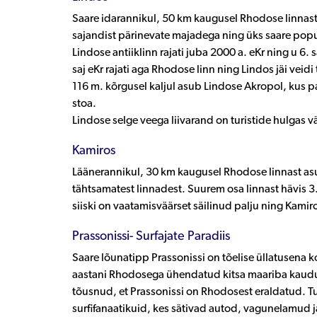
Saare idarannikul, 50 km kaugusel Rhodose linnast 
sajandist pärinevate majadega ning üks saare pop
Lindose antiiklinn rajati juba 2000 a. eKr ning u 6.
saj eKr rajati aga Rhodose linn ning Lindos jäi veidi
116 m. kõrgusel kaljul asub Lindose Akropol, kus p
stoa.
Lindose selge veega liivarand on turistide hulgas 
Kamiros
Läänerannikul, 30 km kaugusel Rhodose linnast asu
tähtsamatest linnadest. Suurem osa linnast hävis 3
siiski on vaatamisväärset säilinud palju ning Kamir
Prassonissi- Surfajate Paradiis
Saare lõunatipp Prassonissi on tõelise üllatusena ko
aastani Rhodosega ühendatud kitsa maariba kaudu,
tõusnud, et Prassonissi on Rhodosest eraldatud. 
surfifanaatikuid, kes sätivad autod, vagunelamud ja