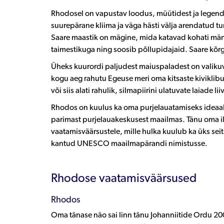
Rhodosel on vapustav loodus, müütidest ja legendi
suurepärane kliima ja väga hästi välja arendatud tu
Saare maastik on mägine, mida katavad kohati männ
taimestikuga ning soosib põllupidajaid. Saare kõr
Üheks kuurordi paljudest maiuspaladest on valikuv
kogu aeg rahutu Egeuse meri oma kitsaste kiviklib
või siis alati rahulik, silmapiirini ulatuvate laiade
Rhodos on kuulus ka oma purjelauatamiseks ideaals
parimast purjelauakeskusest maailmas. Tänu oma il
vaatamisväärsustele, mille hulka kuulub ka üks se
kantud UNESCO maailmapärandi nimistusse.
Rhodose vaatamisväärsused
Rhodos
Oma tänase näo sai linn tänu Johanniitide Ordu 200