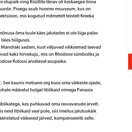
te elupaik ning Rüütlite tänav oli keskaegse linna
ee juurde. Praegu asub hoones muuseum, kus on
ktsioon, mis kogutud mitmetelt teistelt Kreeka
õnusa õrna tuule käes jalutades ei ole liiga palav
täies hiilguses.
g Mandraki sadam, kust väljuvad väiksemad laevad
vad kaks hirvekuju, mis on Rhodose sümboliks ja
odose Kolossi arvatavat asupaika.
t. See kaunis metsane org koos oma väikeste ojade,
ohale määratul hulgal liblikaid nimega Panaxia
iblikatega, kes puhkavad oma rasvavarude arvelt.
iis neid liblikaid seal pole, siis imeilus jalutuskäik
 ääristatud väikesed järved, kompenseerib selle.