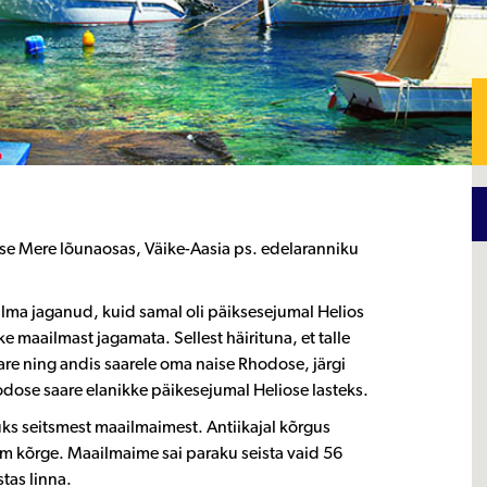
se Mere lõunaosas, Väike-Aasia ps. edelaranniku
lma jaganud, kuid samal oli päiksesejumal Helios
e maailmast jagamata. Sellest häirituna, et talle
are ning andis saarele oma naise Rhodose, järgi
dose saare elanikke päikesejumal Heliose lasteks.
üks seitsmest maailmaimest. Antiikajal kõrgus
 m kõrge. Maailmaime sai paraku seista vaid 56
tas linna.