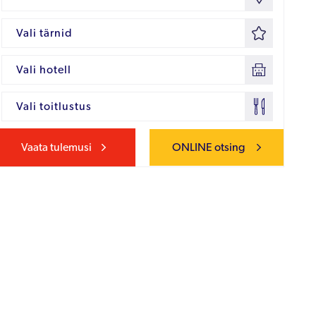
Vali tärnid
Vali hotell
Vali toitlustus
Vaata tulemusi
ONLINE otsing