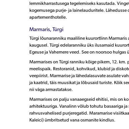
lemmikharrastusega tegelemiseks kasutada. Vingete
kogemusega purje- ja lainelauduritele. Lähedusse o
apartementhotelle.
Marmaris, Türgi
Türgi lõunaranniku maaliline kuurortlinn Marmari
kaugusel. Türgi edelaranniku üks ilusamaid kuuror
Egeuse ja Vahemere veed. See on noorsoo hulgas 
Marmarises on Türgi ranniku kõige pikem, 12. km.
meelispaik. Restoranid, kohvikud, klubid ja disko
veepiirist. Marmarise ja lähedalasuvate asulate va
ja kaatrid, täis muusikat ja lõbusaid turiste. Kõik 
nii väga armastatakse.
Marmarises on palju vanaaegseid ehitisi, mis on kor
arhitektuuriga. Vanalinn võlub tohutu basaariga ja
rahvusvahelised purjeregatid. Maramarise visiitka
Kaleici) ümbritsetud vana osmanite kindlus.