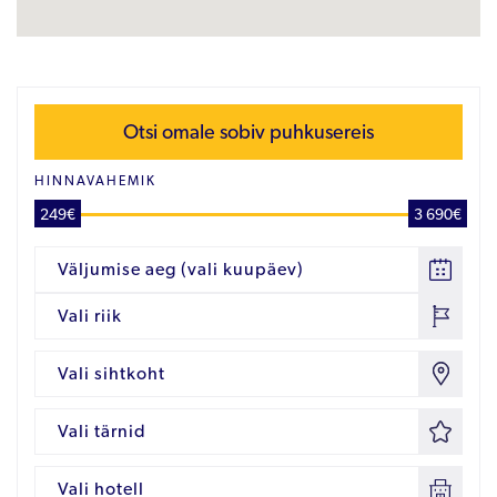
Otsi omale sobiv puhkusereis
HINNAVAHEMIK
249€
3 690€
Väljumise aeg (vali kuupäev)
Vali riik
Vali sihtkoht
Vali tärnid
Vali hotell