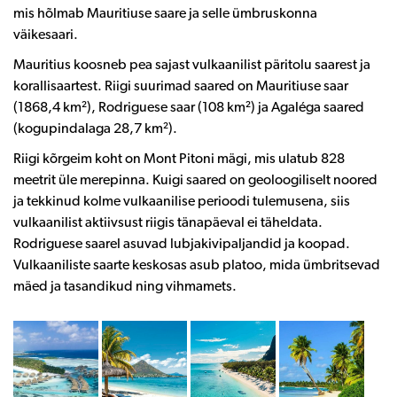
mis hõlmab
Mauritiuse saare
ja selle ümbruskonna
väikesaari.
Mauritius koosneb pea sajast vulkaanilist päritolu
saarest
ja
korallisaartest
. Riigi suurimad saared on Mauritiuse saar
(1868,4 km²), Rodriguese saar (108 km²) ja Agaléga saared
(kogupindalaga 28,7 km²).
Riigi kõrgeim koht on Mont Pitoni mägi, mis ulatub 828
meetrit üle merepinna. Kuigi saared on geoloogiliselt noored
ja tekkinud kolme vulkaanilise perioodi tulemusena, siis
vulkaanilist aktiivsust riigis tänapäeval ei täheldata.
Rodriguese saarel asuvad lubjakivipaljandid ja koopad.
Vulkaaniliste saarte keskosas asub
platoo
, mida ümbritsevad
mäed ja tasandikud ning vihmamets.