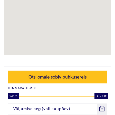
Otsi omale sobiv puhkusereis
HINNAVAHEMIK
249€
3 690€
Väljumise aeg (vali kuupäev)